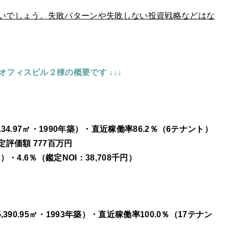
いでしょう。失敗パターンや失敗しない投資戦略などはな
大阪オフィスビル２棟の概要です
↓↓↓
134.97㎡・1990年築）・直近稼働率86.2％（6テナント）
定評価額 777百万円
）・4.6％（鑑定NOI：38,708千円）
,390.95㎡・1993年築）・直近稼働率100.0％（17テナン