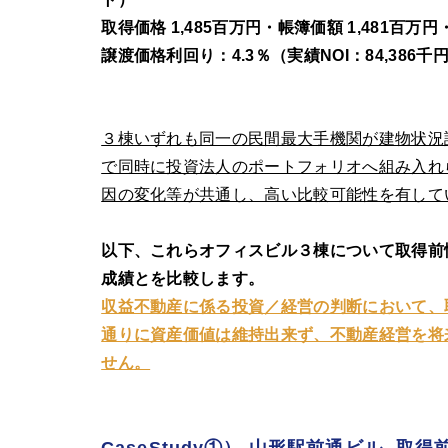
取得価格 1,485百万円・帳簿価額 1,481百万円
譲渡価格利回り：4.3％（実績NOI：84,386千円
３棟いずれも同一の民間最大手機関が建物状況評
で同時に投資法人のポートフォリオへ組み入れ
因の変化等が共通し、高い比較可能性を有して
以下、これらオフィスビル３棟について取得前
成績とを比較します。
収益不動産に係る投資／経営の判断において、
通りに資産価値は維持出来ず、不動産経営を将
せん。