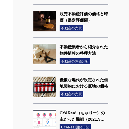
競売不動産評価の価格と時
価（鑑定評価額）
不動産の売買
不動産業者から紹介された
物件情報の整理方法
不動産の評価分析
低廉な地代が設定された借
地契約における底地の価格
不動産の売買
CYARea!（ちゃりー）の
主だった機能（2021.9
版）
CYARea!開発日記