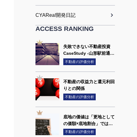
CYARea!開発日記
ACCESS RANKING
失敗できない不動産投資
CaseStudy -山形駅前通ビ
ル-
不動産の評価分析
不動産の収益力と還元利回
りとの関係
不動産の評価分析
底地の価値は「更地として
の価額×底地割合」では求
められない
不動産の評価分析