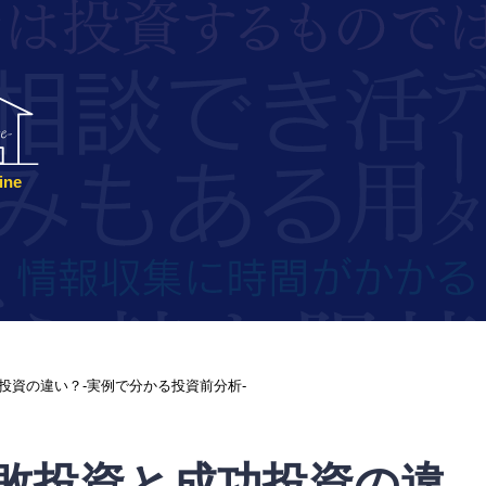
ne
投資の違い？-実例で分かる投資前分析-
敗投資と成功投資の違