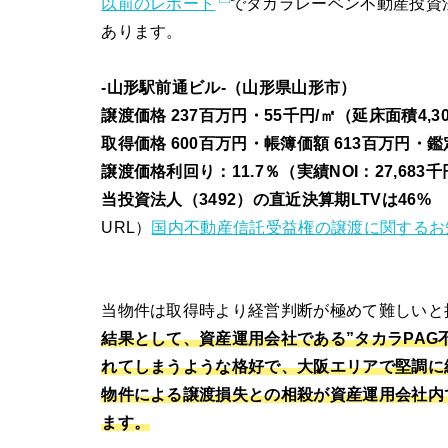
以前のレポート
でタカラレーベン不動産投資
あります。
-山形駅前通ビル-（山形県山形市）
譲渡価格 237百万円・55千円/㎡（延床面積4,3
取得価格 600百万円・帳簿価額 613百万円・鑑
譲渡価格利回り：11.7％（実績NOI：27,683千
当投資法人（3492）の直近決算期LTVは46%
URL）
国内不動産信託受益権の譲渡に関するお
当物件は取得時より経営判断が極めて難しいと
結果として、資産運用会社である”タカラPAG
れてしまうような格好で、大阪エリアで堅調に
物件による譲渡損失との相殺が資産運用会社内
ます。