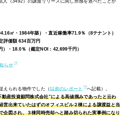
法人（3492）の譲渡リリースに関し所感を述べたことが
04.16㎡・1984年築）・直近稼働率71.9％（8テナント）
定評価額 634百万円
円）・18.0％（鑑定NOI：42,699千円）
知らせ
捉えられる物件でした（
以前のレポート
へ記載）。
不動産投資顧問株式会社”による高値掴みであったと云わ
経営出来ていたはずのオフィスビル２棟による譲渡益と当
で企図され、３棟同時売却へと踏み切られた実事例になり