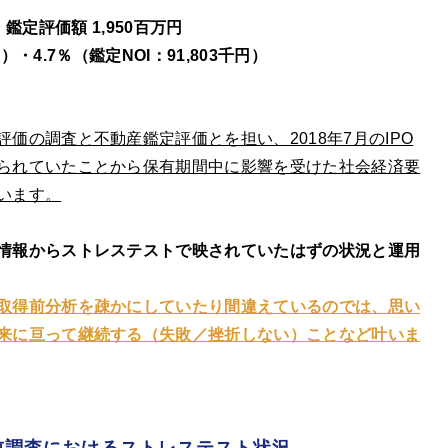
・鑑定評価額 1,950百万円
）・4.7％（鑑定NOI：91,803千円）
価の調査と不動産鑑定評価とを担い、2018年7月のIPO
られていたことから保有期間中に影響を受けた社会経済要
います。
情報からストレステストで映されていたはずの状況と運用
取得前分析を疎かにしていたり間違えているのでは、思い
来に亘って継続する（失敗／挫折しない）ことなど叶いま