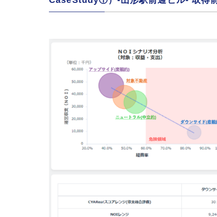
CaseStudy①）-山形駅前通ビル- 